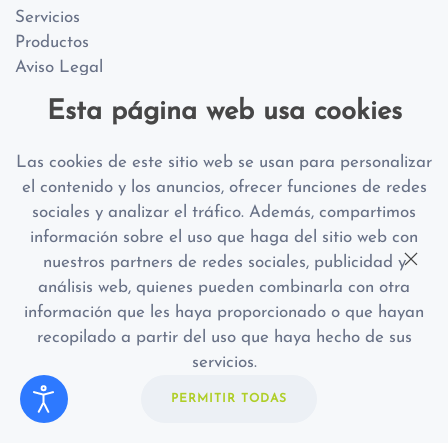
Servicios
Productos
Aviso Legal
Política de Cookies
Esta página web usa cookies
Política de Privacidad
Las cookies de este sitio web se usan para personalizar
Sobre Nosotros
el contenido y los anuncios, ofrecer funciones de redes
sociales y analizar el tráfico. Además, compartimos
Equipo
información sobre el uso que haga del sitio web con
Blog
nuestros partners de redes sociales, publicidad y
análisis web, quienes pueden combinarla con otra
Síguenos
información que les haya proporcionado o que hayan
recopilado a partir del uso que haya hecho de sus
servicios.
PERMITIR TODAS
ACCESIBILIDAD
|
AVISO LEGAL |
POLITICA DE COOKIES
|
POLITICA DE PRIVACIDAD