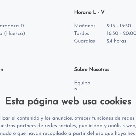
Horario L - V
aragoza 17
Mañanas
9:15 - 13:30
a (Huesca)
Tardes
16:30 – 20:0
Guardias
24 horas
ón
Sobre Nosotros
Equipo
Blog
al
Esta página web usa cookies
e Cookies
e Privacidad
izar el contenido y los anuncios, ofrecer funciones de redes
uestros partners de redes sociales, publicidad y análisis w
nado o que hayan recopilado a partir del uso que haya hech